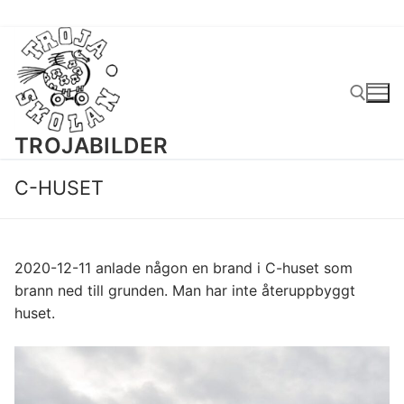
Hoppa
till
innehåll
TROJABILDER
Sök:
C-HUSET
2020-12-11 anlade någon en brand i C-huset som
brann ned till grunden. Man har inte återuppbyggt
huset.