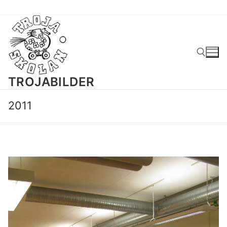
Hoppa
till
innehåll
TROJABILDER
Sök:
2011