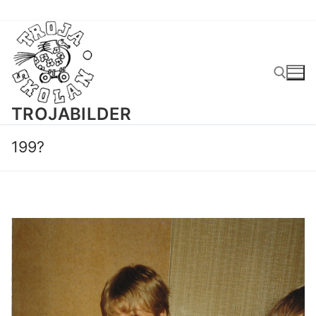
Hoppa
till
innehåll
TROJABILDER
Sök:
199?