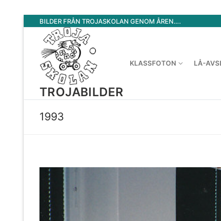
Hoppa
BILDER FRÅN TROJASKOLAN GENOM ÅREN….
till
innehåll
KLASSFOTON
LÅ-AVS
TROJABILDER
1993