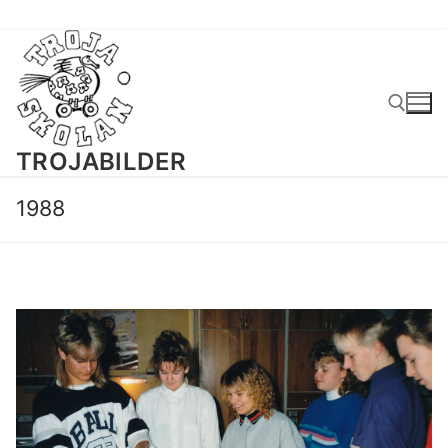
Hoppa
till
innehåll
TROJABILDER
Sök:
1988