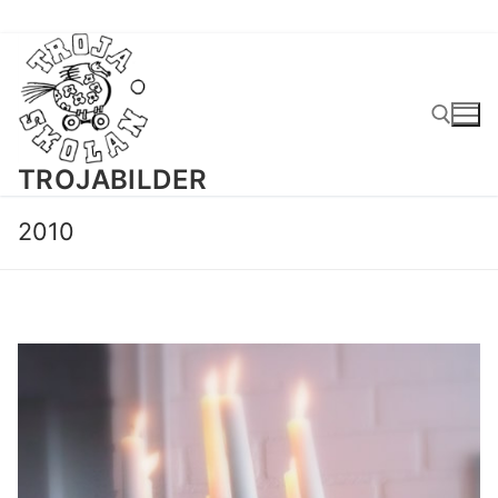
Hoppa
till
innehåll
TROJABILDER
Sök:
2010