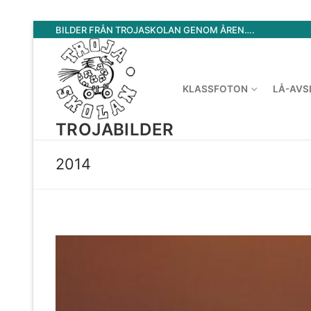
Hoppa
BILDER FRÅN TROJASKOLAN GENOM ÅREN….
till
innehåll
KLASSFOTON
LÅ-AVS
TROJABILDER
2014