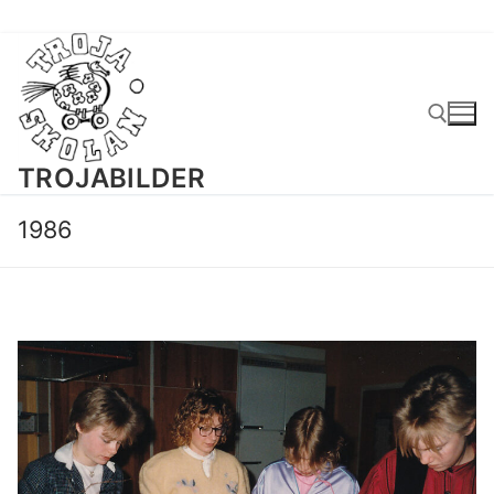
Hoppa
till
innehåll
TROJABILDER
Sök:
1986