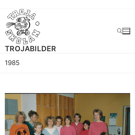
Hoppa
till
innehåll
TROJABILDER
Sök:
1985